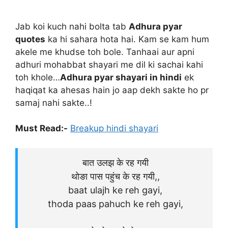
Jab koi kuch nahi bolta tab
Adhura pyar
quotes
ka hi sahara hota hai. Kam se kam hum
akele me khudse toh bole. Tanhaai aur apni
adhuri mohabbat shayari me dil ki sachai kahi
toh khole…
Adhura pyar shayari in hindi
ek
haqiqat ka ahesas hain jo aap dekh sakte ho pr
samaj nahi sakte..!
Must Read:-
Breakup hindi shayari
बात उलझ के रह गयी
थोङा पास पहुंच के रह गयी,,
baat ulajh ke reh gayi,
thoda paas pahuch ke reh gayi,