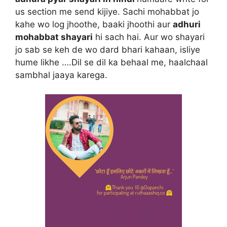
us section me send kijiye. Sachi mohabbat jo
kahe wo log jhoothe, baaki jhoothi aur
adhuri
mohabbat shayari
hi sach hai. Aur wo shayari
jo sab se keh de wo dard bhari kahaan, isliye
hume likhe ….Dil se dil ka behaal me, haalchaal
sambhal jaaya karega.