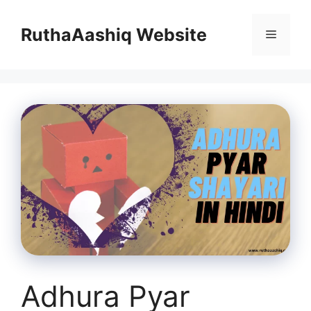
Skip
to
RuthaAashiq Website
Menu
content
Adhura Pyar