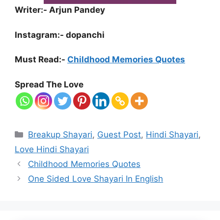
Writer:- Arjun Pandey
Instagram:- dopanchi
Must Read:-
Childhood Memories Quotes
Spread The Love
Categories
Breakup Shayari
,
Guest Post
,
Hindi Shayari
,
Love Hindi Shayari
Childhood Memories Quotes
One Sided Love Shayari In English