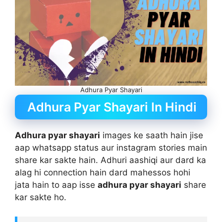
Adhura Pyar Shayari
Adhura Pyar Shayari In Hindi
Adhura pyar shayari
images ke saath hain jise
aap whatsapp status aur instagram stories main
share kar sakte hain. Adhuri aashiqi aur dard ka
alag hi connection hain dard mahessos hohi
jata hain to aap isse
adhura pyar shayari
share
kar sakte ho.