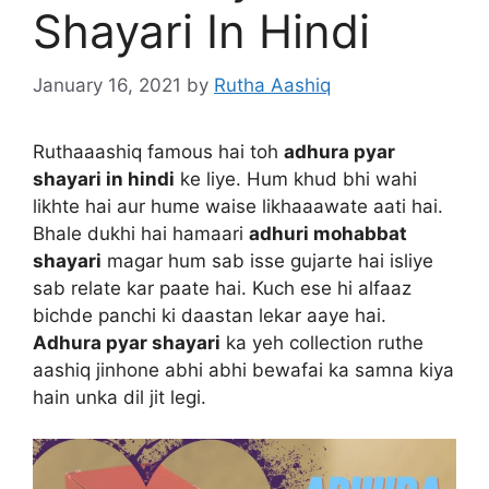
Shayari In Hindi
January 16, 2021
by
Rutha Aashiq
Ruthaaashiq famous hai toh
adhura pyar
shayari in hindi
ke liye. Hum khud bhi wahi
likhte hai aur hume waise likhaaawate aati hai.
Bhale dukhi hai hamaari
adhuri mohabbat
shayari
magar hum sab isse gujarte hai isliye
sab relate kar paate hai. Kuch ese hi alfaaz
bichde panchi ki daastan lekar aaye hai.
Adhura pyar shayari
ka yeh collection ruthe
aashiq jinhone abhi abhi bewafai ka samna kiya
hain unka dil jit legi.