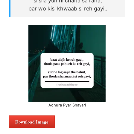
silsila yun hi chalta sa raha,
par wo kisi khwaab si reh gayi..
Adhura Pyar Shayari
Download Image