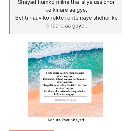
Shayad humko milna tha isliye uss chor
ke kinare aa gye,
Behti naav ko rokte rokte naye sheher ke
kinaare aa gaye..
Adhura Pyar Shayari